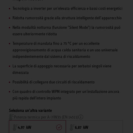
Tecnologia a inverter per un'elevata efficienza e bassi costi energetici
Ridotta rumorosità grazie alla struttura intelligente dell’apparecchio
Nella modalità notturna (funzione "Silent Mode") la rumorosità può
essere ulteriormente ridotta
Temperature di mandata fino a 75 °C per un eccellente
approvvigionamento di acqua calda sanitaria e un uso universale
indipendentemente dal sistema di riscaldamento
La superficie di appoggio necessaria per serbatoi singoli viene
dimezzata
Possibilità di collegare due circuiti di riscaldamento
Con quadro di controllo WPM integrato per un'installazione ancora
più rapida dell'intero impianto
Seleziona un'altra variante
Potenza termica per A-7/W35 (EN 14511)
4,97 kW
6,87 kW