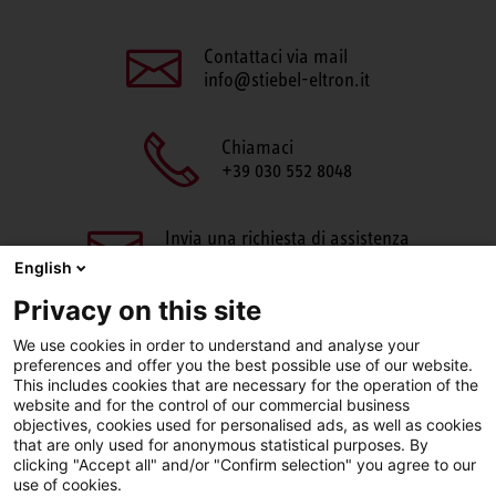
Contattaci via mail
info@stiebel-eltron.it
Chiamaci
+39 030 552 8048
Invia una richiesta di assistenza
aftersales@stiebel-eltron.it
English
Privacy on this site
We use cookies in order to understand and analyse your
preferences and offer you the best possible use of our website.
This includes cookies that are necessary for the operation of the
website and for the control of our commercial business
objectives, cookies used for personalised ads, as well as cookies
Facebook
LinkedIn
Instagram
that are only used for anonymous statistical purposes. By
clicking "Accept all" and/or "Confirm selection" you agree to our
use of cookies.