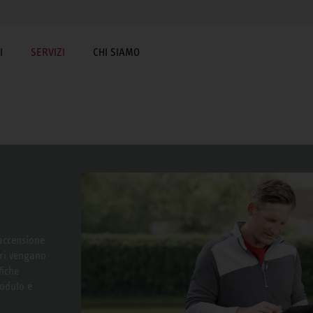
I
SERVIZI
CHI SIAMO
 accensione
tri vengano
fiche
modulo e