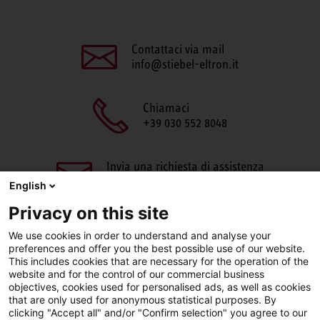
Contattaci via mail
info@stiebel-eltron.it
Chiamaci
+39 030 552 8048
Invia una richiesta di assistenza
aftersales@stiebel-eltron.it
English
Privacy on this site
We use cookies in order to understand and analyse your
preferences and offer you the best possible use of our website.
This includes cookies that are necessary for the operation of the
website and for the control of our commercial business
objectives, cookies used for personalised ads, as well as cookies
Facebook
LinkedIn
Instagram
that are only used for anonymous statistical purposes. By
clicking "Accept all" and/or "Confirm selection" you agree to our