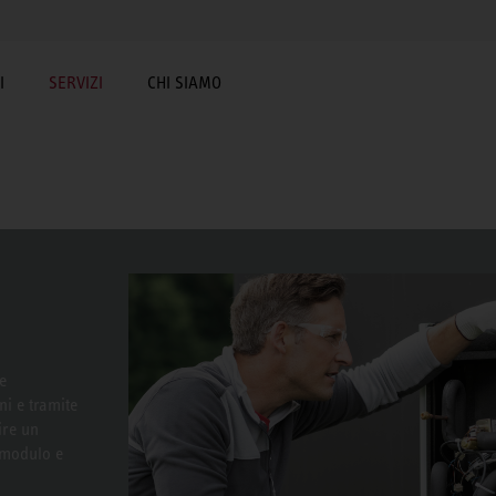
I
SERVIZI
CHI SIAMO
e
ni e tramite
ire un
e modulo e