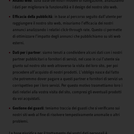
Analisi web
: sulla base dei vostri modelli di navigazione, analizziamo
i dati per migliorare la funzionalità e il design del nostro sito web.
Efficacia della pubblicità
: in base al percorso seguito dall’utente per
raggiungere il nostro sito web, misuriamo l’efficacia dei nostri
annunci analizzando i relativi click-through rate. Questo ci permette
di ottimizzare l’impatto degli annunci che pubblichiamo su siti web
esterni.
Dati per i partner
: siamo tenuti a condividere alcuni dati con i nostri
partner pubblicitari o fornitori di servizi, nel caso in cui l’utente sia
giunto sul nostro sito web attraverso la visita del loro sito, per poi
procedere all’acquisto di nostri prodotti. L’obbligo nasce dal fatto
che potremmo dover pagare a questi partner e fornitori di servizi un
corrispettivo per i loro servizi. Per questo motivo trasmettiamo loro i
dati relativi alla vostra visita del sito, compresi gli eventuali prodotti
da voi acquistati.
Gestione dei guasti
: teniamo traccia dei guasti che si verificano sui
nostri siti web al fine di risolvere tempestivamente anomalie o altri
problemi.
La base giuridica per il trattamento dei vostri dati personali è