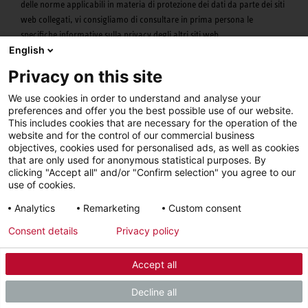
delle norme applicabili in materia di protezione dei dati da parte dei siti
web collegati, vi consigliamo di consultare in prima persona le
specifiche informative sulla privacy degli altri siti web.
English
Modifiche alla presente Informativa sulla privacy
Privacy on this site
Lo stato di aggiornamento dell’Informativa sulla privacy è indicato
dalla data specificata (più sotto). Ci riserviamo il diritto di modificare in
We use cookies in order to understand and analyse your
preferences and offer you the best possible use of our website.
qualsiasi momento la presente Informativa sulla privacy con effetto per
This includes cookies that are necessary for the operation of the
il futuro. La versione più recente è consultabile direttamente tramite i
website and for the control of our commercial business
nostri servizi online, che vi invitiamo a visitare regolarmente per
objectives, cookies used for personalised ads, as well as cookies
verificare l’Informativa sulla privacy.
that are only used for anonymous statistical purposes. By
clicking "Accept all" and/or "Confirm selection" you agree to our
Aggiornamento della presente Informativa sulla privacy: Gennaio 2023
use of cookies.
Analytics
Remarketing
Custom consent
Consent details
Privacy policy
Il nostro team di assistenza è
pronto a rispondere a tutte le
Accept all
tue esigenze.
Decline all