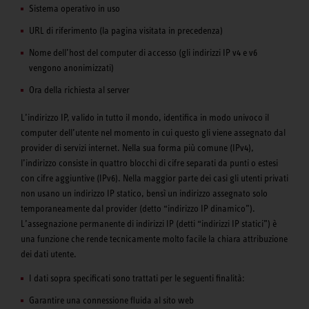
Sistema operativo in uso
URL di riferimento (la pagina visitata in precedenza)
Nome dell’host del computer di accesso (gli indirizzi IP v4 e v6
vengono anonimizzati)
Ora della richiesta al server
L’indirizzo IP, valido in tutto il mondo, identifica in modo univoco il
computer dell’utente nel momento in cui questo gli viene assegnato dal
provider di servizi internet. Nella sua forma più comune (IPv4),
l’indirizzo consiste in quattro blocchi di cifre separati da punti o estesi
con cifre aggiuntive (IPv6). Nella maggior parte dei casi gli utenti privati
non usano un indirizzo IP statico, bensì un indirizzo assegnato solo
temporaneamente dal provider (detto “indirizzo IP dinamico”).
L’assegnazione permanente di indirizzi IP (detti “indirizzi IP statici”) è
una funzione che rende tecnicamente molto facile la chiara attribuzione
dei dati utente.
I dati sopra specificati sono trattati per le seguenti finalità:
Garantire una connessione fluida al sito web