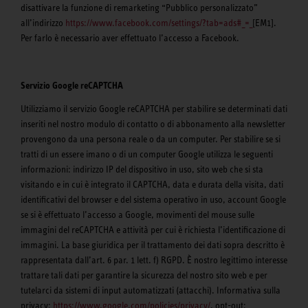
disattivare la funzione di remarketing “Pubblico personalizzato”
all’indirizzo
https://www.facebook.com/settings/?tab=ads#_=_
[EM1].
Per farlo è necessario aver effettuato l’accesso a Facebook.
Servizio Google reCAPTCHA
Utilizziamo il servizio Google reCAPTCHA per stabilire se determinati dati
inseriti nel nostro modulo di contatto o di abbonamento alla newsletter
provengono da una persona reale o da un computer. Per stabilire se si
tratti di un essere imano o di un computer Google utilizza le seguenti
informazioni: indirizzo IP del dispositivo in uso, sito web che si sta
visitando e in cui è integrato il CAPTCHA, data e durata della visita, dati
identificativi del browser e del sistema operativo in uso, account Google
se si è effettuato l’accesso a Google, movimenti del mouse sulle
immagini del reCAPTCHA e attività per cui è richiesta l’identificazione di
immagini. La base giuridica per il trattamento dei dati sopra descritto è
rappresentata dall’art. 6 par. 1 lett. f) RGPD. È nostro legittimo interesse
trattare tali dati per garantire la sicurezza del nostro sito web e per
tutelarci da sistemi di input automatizzati (attacchi). Informativa sulla
privacy:
https://www.google.com/policies/privacy/
, opt-out: