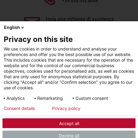
+39 030 552 8048
Invia una richiesta di assistenza
aftersales@stiebel-eltron.it
English
Privacy on this site
We use cookies in order to understand and analyse your
preferences and offer you the best possible use of our website.
This includes cookies that are necessary for the operation of the
website and for the control of our commercial business
objectives, cookies used for personalised ads, as well as cookies
Facebook
LinkedIn
Instagram
that are only used for anonymous statistical purposes. By
clicking "Accept all" and/or "Confirm selection" you agree to our
use of cookies.
YouTube
Analytics
Remarketing
Custom consent
Consent details
Privacy policy
Sigla editoriale
Informativa sulla privacy
Accept all
© 2026 - STIEBEL ELTRON GmbH & Co. KG (DE)
Decline all