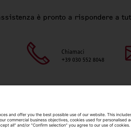
assistenza è pronto a rispondere a tut
Chiamaci
+39 030 552 8048
es and offer you the best possible use of our website. This includes
 our commercial business objectives, cookies used for personalised ad
cept all" and/or "Confirm selection" you agree to our use of cookies.