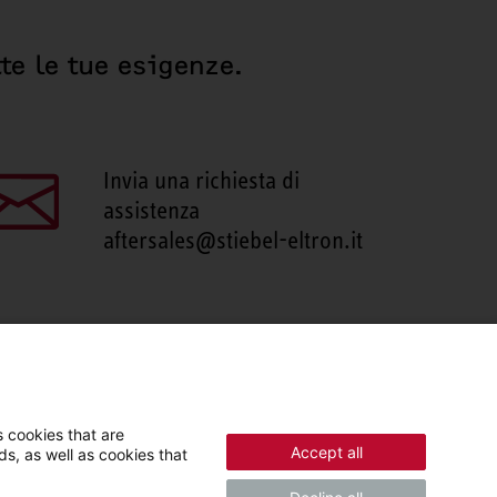
te le tue esigenze.
Invia una richiesta di
assistenza
aftersales@stiebel-eltron.it
 cookies that are
Accept all
s, as well as cookies that