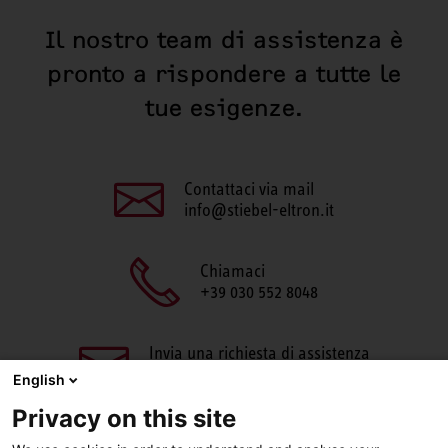
Il nostro team di assistenza è
pronto a rispondere a tutte le
tue esigenze.
Contattaci via mail
info@stiebel-eltron.it
Chiamaci
+39 030 552 8048
Invia una richiesta di assistenza
aftersales@stiebel-eltron.it
English
Privacy on this site