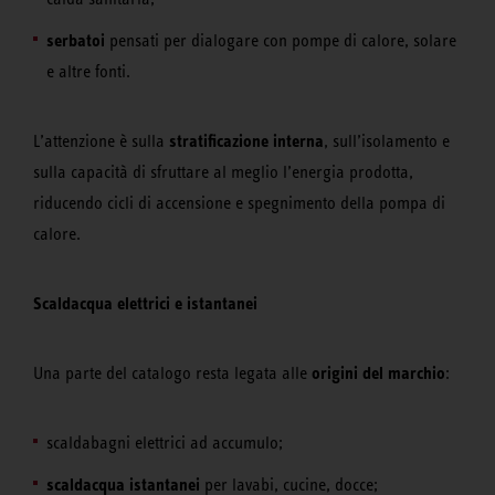
serbatoi
pensati per dialogare con pompe di calore, solare
e altre fonti.
stratificazione interna
L’attenzione è sulla
, sull’isolamento e
sulla capacità di sfruttare al meglio l’energia prodotta,
riducendo cicli di accensione e spegnimento della pompa di
calore.
Scaldacqua elettrici e istantanei
origini del marchio
Una parte del catalogo resta legata alle
:
scaldabagni elettrici ad accumulo;
scaldacqua istantanei
per lavabi, cucine, docce;