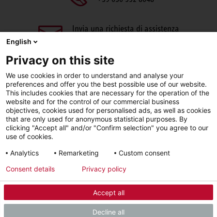
Invia una richiesta di assistenza
aftersales@stiebel-eltron.it
English
Privacy on this site
We use cookies in order to understand and analyse your
preferences and offer you the best possible use of our website.
This includes cookies that are necessary for the operation of the
website and for the control of our commercial business
objectives, cookies used for personalised ads, as well as cookies
Facebook
LinkedIn
Instagram
that are only used for anonymous statistical purposes. By
clicking "Accept all" and/or "Confirm selection" you agree to our
use of cookies.
YouTube
Analytics
Remarketing
Custom consent
Consent details
Privacy policy
Sigla editoriale
Informativa sulla privacy
Accept all
© 2026 - STIEBEL ELTRON GmbH & Co. KG (DE)
Decline all