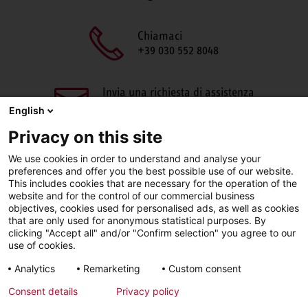
Chiamaci
+39 030 552 8048
Invia una richiesta di assistenza
aftersales@stiebel-eltron.it
English
Privacy on this site
We use cookies in order to understand and analyse your
preferences and offer you the best possible use of our website.
This includes cookies that are necessary for the operation of the
website and for the control of our commercial business
objectives, cookies used for personalised ads, as well as cookies
Facebook
LinkedIn
Instagram
that are only used for anonymous statistical purposes. By
clicking "Accept all" and/or "Confirm selection" you agree to our
use of cookies.
YouTube
Analytics
Remarketing
Custom consent
Consent details
Privacy policy