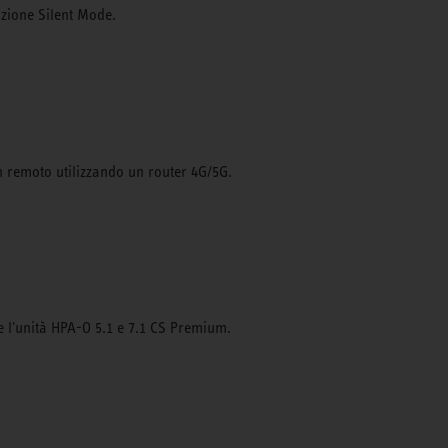
nzione Silent Mode.
 in remoto utilizzando un router 4G/5G.
re l'unità HPA-O 5.1 e 7.1 CS Premium.