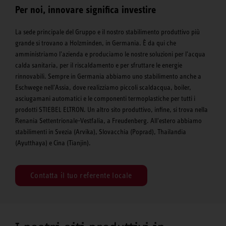
Per noi, innovare significa investire
La sede principale del Gruppo e il nostro stabilimento produttivo più
grande si trovano a Holzminden, in Germania. È da qui che
amministriamo l'azienda e produciamo le nostre soluzioni per l'acqua
calda sanitaria, per il riscaldamento e per sfruttare le energie
rinnovabili. Sempre in Germania abbiamo uno stabilimento anche a
Eschwege nell'Assia, dove realizziamo piccoli scaldacqua, boiler,
asciugamani automatici e le componenti termoplastiche per tutti i
prodotti STIEBEL ELTRON. Un altro sito produttivo, infine, si trova nella
Renania Settentrionale-Vestfalia, a Freudenberg. All'estero abbiamo
stabilimenti in Svezia (Arvika), Slovacchia (Poprad), Thailandia
(Ayutthaya) e Cina (Tianjin).
Contatta il tuo referente locale