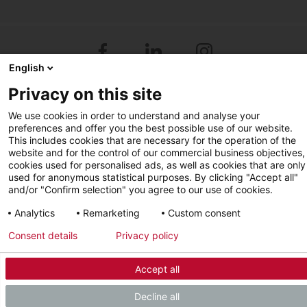
Facebook
LinkedIn
Instagram
English
YouTube
Privacy on this site
We use cookies in order to understand and analyse your
preferences and offer you the best possible use of our website.
This includes cookies that are necessary for the operation of the
Sigla editoriale
Informativa sulla privacy
website and for the control of our commercial business objectives,
cookies used for personalised ads, as well as cookies that are only
© 2026 - STIEBEL ELTRON GmbH & Co. KG (DE)
used for anonymous statistical purposes. By clicking "Accept all"
and/or "Confirm selection" you agree to our use of cookies.
Analytics
Remarketing
Custom consent
Consent details
Privacy policy
Accept all
Decline all