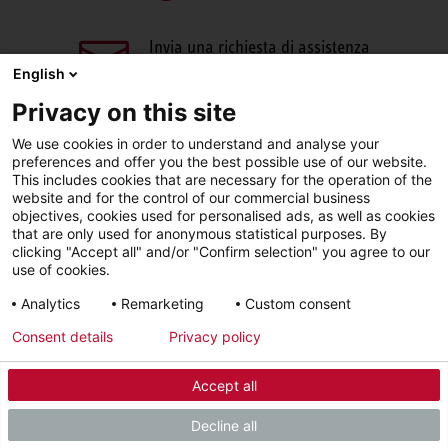
Invia una richiesta di assistenza
aftersales@stiebel-eltron.it
English
Privacy on this site
We use cookies in order to understand and analyse your
preferences and offer you the best possible use of our website.
This includes cookies that are necessary for the operation of the
website and for the control of our commercial business
objectives, cookies used for personalised ads, as well as cookies
Facebook
LinkedIn
Instagram
that are only used for anonymous statistical purposes. By
clicking "Accept all" and/or "Confirm selection" you agree to our
use of cookies.
YouTube
Analytics
Remarketing
Custom consent
Consent details
Privacy policy
Sigla editoriale
Informativa sulla privacy
Accept all
© 2026 - STIEBEL ELTRON GmbH & Co. KG (DE)
Decline all