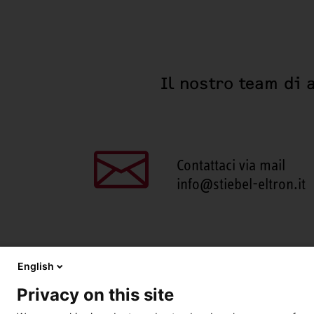
Il nostro team di 
Contattaci via mail
info@stiebel-eltron.it
English
Privacy on this site