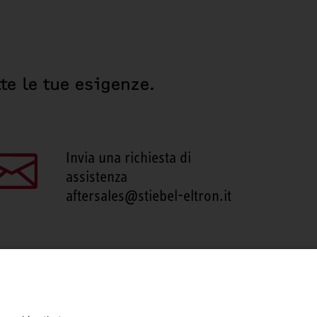
te le tue esigenze.
Invia una richiesta di
assistenza
aftersales@stiebel-eltron.it