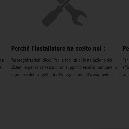
Perchè l'installatore ha scelto noi :
Pe
mpa
Termoghirardelli dice: "Per la facilità di installazione dei
Per
a
sistemi e per la certezza di un supporto tecnico puntuale in
eff
i
ogni fase del progetto, dall’integrazione all’avviamento."
sol