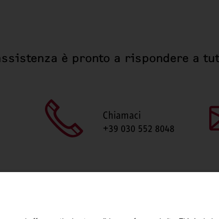
assistenza è pronto a rispondere a tut
Chiamaci
+39 030 552 8048