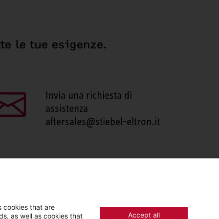
te le tue esigenze.
Invia una richiesta di
assistenza
aftersales@stiebel-eltron.it
 cookies that are
Accept all
s, as well as cookies that