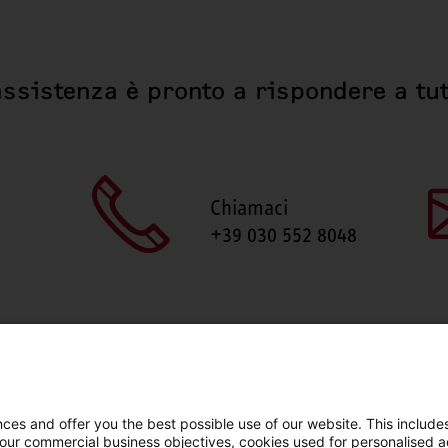
assistenza è pronto a rispondere a tut
Chiamaci
+39 030 552 8048
es and offer you the best possible use of our website. This includes
 our commercial business objectives, cookies used for personalised ad