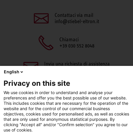
Contattaci via mail
info@stiebel-eltron.it
Chiamaci
+39 030 552 8048
Invia una richiesta di assistenza
aftersales@stiebel-eltron.it
English
Privacy on this site
We use cookies in order to understand and analyse your
preferences and offer you the best possible use of our website.
This includes cookies that are necessary for the operation of the
website and for the control of our commercial business
objectives, cookies used for personalised ads, as well as cookies
Facebook
LinkedIn
Instagram
that are only used for anonymous statistical purposes. By
clicking "Accept all" and/or "Confirm selection" you agree to our
use of cookies.