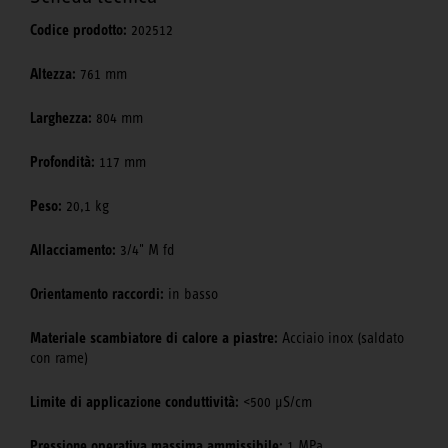
Codice prodotto:
202512
Altezza:
761 mm
Larghezza:
804 mm
Profondità:
117 mm
Peso:
20,1 kg
Allacciamento:
3/4" M fd
Orientamento raccordi:
in basso
Materiale scambiatore di calore a piastre:
Acciaio inox (saldato
con rame)
Limite di applicazione conduttività:
<500 μS/cm
Pressione operativa massima ammissibile:
1 MPa