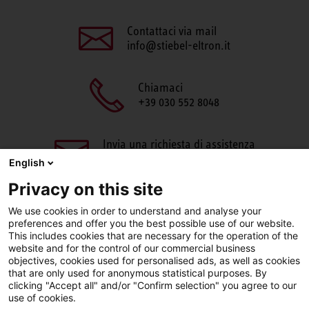
Contattaci via mail
info@stiebel-eltron.it
Chiamaci
+39 030 552 8048
Invia una richiesta di assistenza
aftersales@stiebel-eltron.it
English
Privacy on this site
We use cookies in order to understand and analyse your
preferences and offer you the best possible use of our website.
This includes cookies that are necessary for the operation of the
website and for the control of our commercial business
objectives, cookies used for personalised ads, as well as cookies
Facebook
LinkedIn
Instagram
that are only used for anonymous statistical purposes. By
clicking "Accept all" and/or "Confirm selection" you agree to our
use of cookies.
YouTube