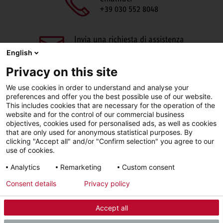
+39 030 552 8048
Invia una richiesta di assistenza
aftersales@stiebel-eltron.it
English
Privacy on this site
We use cookies in order to understand and analyse your
preferences and offer you the best possible use of our website.
This includes cookies that are necessary for the operation of the
website and for the control of our commercial business
objectives, cookies used for personalised ads, as well as cookies
Facebook
LinkedIn
Instagram
that are only used for anonymous statistical purposes. By
clicking "Accept all" and/or "Confirm selection" you agree to our
use of cookies.
YouTube
Analytics
Remarketing
Custom consent
Consent details
Privacy policy
Sigla editoriale
Informativa sulla privacy
Accept all
© 2026 - STIEBEL ELTRON GmbH & Co. KG (DE)