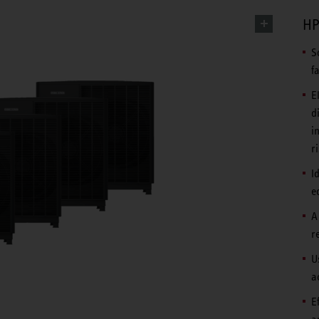
HP
S
f
E
d
i
r
I
ed
A
r
U
a
E