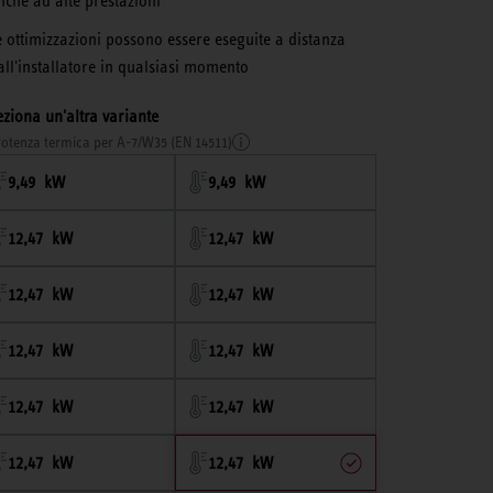
nche ad alte prestazioni
e ottimizzazioni possono essere eseguite a distanza
all'installatore in qualsiasi momento
eziona un'altra variante
otenza termica per A-7/W35 (EN 14511)
9,49 kW
9,49 kW
12,47 kW
12,47 kW
12,47 kW
12,47 kW
12,47 kW
12,47 kW
12,47 kW
12,47 kW
12,47 kW
12,47 kW