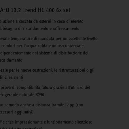
A-O 13.2 Trend HC 400 6x set
oluzione a cascata da esterni in caso di elevato
abbisogno di riscaldamento e raffrescamento
levate temperature di mandata per un eccellente livello
i comfort per l'acqua calda e un uso universale,
ndipendentemente dal sistema di distribuzione del
iscaldamento
deale per le nuove costruzioni, le ristrutturazioni o gli
ifici esistenti
 prova di compatibilità futura grazie all'utilizzo del
efrigerante naturale R290
so comodo anche a distanza tramite l'app (con
ccessori aggiuntivi)
fficienza impressionante e funzionamento silenzioso