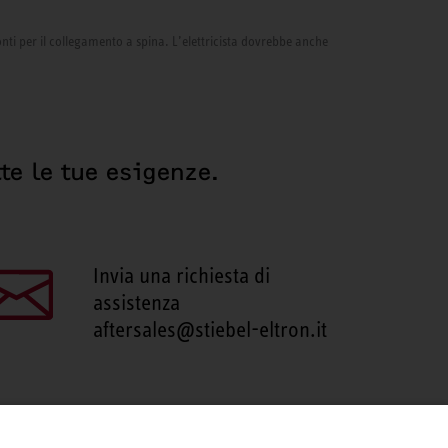
onti per il collegamento a spina. L’elettricista dovrebbe anche
te le tue esigenze.
Invia una richiesta di
assistenza
aftersales@stiebel-eltron.it