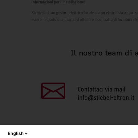
Informazioni per l’installazione:
Richiedi al tuo gestore elettrico locale o a un elettricista autor
essere in grado di aiutarti ad ottenere il contratto di fornitura el
Il nostro team di 
Contattaci via mail
info@stiebel-eltron.it
English