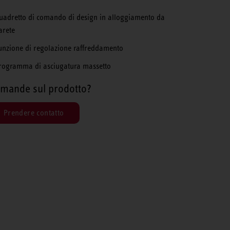
uadretto di comando di design in alloggiamento da
arete
unzione di regolazione raffreddamento
rogramma di asciugatura massetto
mande sul prodotto?
Prendere contatto