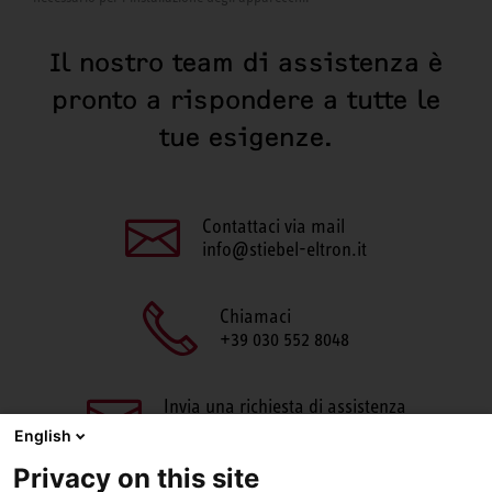
Il nostro team di assistenza è
pronto a rispondere a tutte le
tue esigenze.
Contattaci via mail
info@stiebel-eltron.it
Chiamaci
+39 030 552 8048
Invia una richiesta di assistenza
aftersales@stiebel-eltron.it
English
Privacy on this site