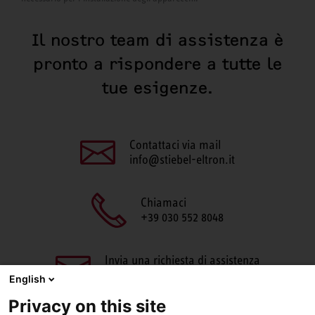
Il nostro team di assistenza è
pronto a rispondere a tutte le
tue esigenze.
Contattaci via mail
info@stiebel-eltron.it
Chiamaci
+39 030 552 8048
Invia una richiesta di assistenza
aftersales@stiebel-eltron.it
English
Privacy on this site