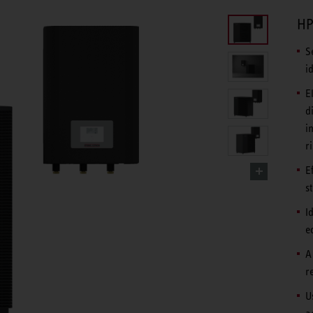
HP
S
i
E
d
i
r
E
s
I
ed
A
r
U