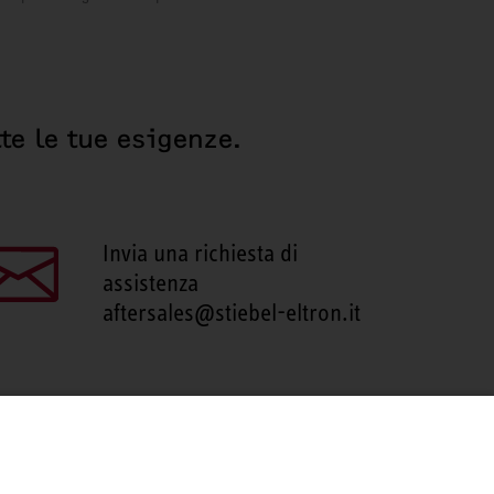
te le tue esigenze.
Invia una richiesta di
assistenza
aftersales@stiebel-eltron.it