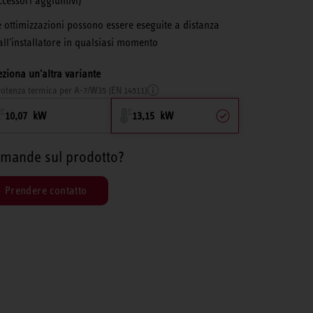
ccessori aggiuntivi)
e ottimizzazioni possono essere eseguite a distanza
all'installatore in qualsiasi momento
eziona un'altra variante
otenza termica per A-7/W35 (EN 14511)
10,07 kW
13,15 kW
mande sul prodotto?
Prendere contatto