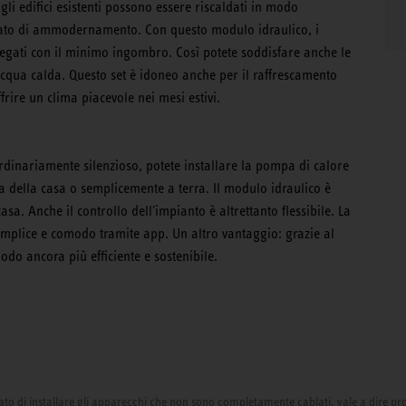
gli edifici esistenti possono essere riscaldati in modo
tato di ammodernamento. Con questo modulo idraulico, i
egati con il minimo ingombro. Così potete soddisfare anche le
acqua calda. Questo set è idoneo anche per il raffrescamento
rire un clima piacevole nei mesi estivi.
ordinariamente silenzioso, potete installare la pompa di calore
na della casa o semplicemente a terra. Il modulo idraulico è
a. Anche il controllo dell'impianto è altrettanto flessibile. La
mplice e comodo tramite app. Un altro vantaggio: grazie al
odo ancora più efficiente e sostenibile.
izzato di installare gli apparecchi che non sono completamente cablati, vale a dire pr