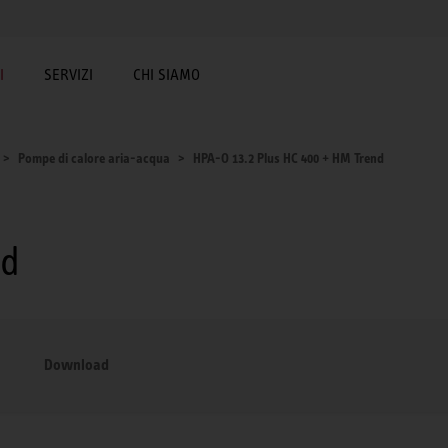
I
SERVIZI
CHI SIAMO
Pompe di calore aria-acqua
HPA-O 13.2 Plus HC 400 + HM Trend
nd
Download