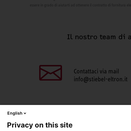
essere in grado di aiutarti ad ottenere il contratto di fornitura el
Il nostro team di 
Contattaci via mail
info@stiebel-eltron.it
English
Privacy on this site