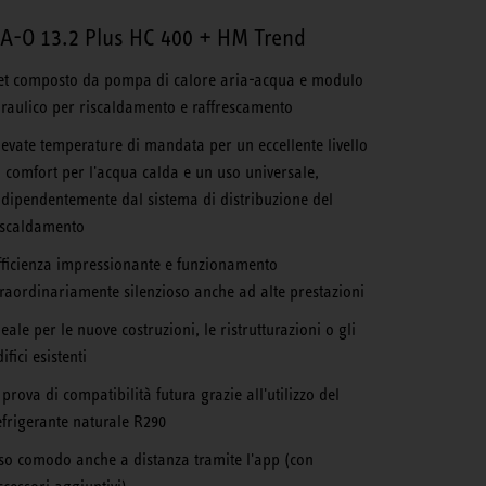
A-O 13.2 Plus HC 400 + HM Trend
et composto da pompa di calore aria-acqua e modulo
draulico per riscaldamento e raffrescamento
levate temperature di mandata per un eccellente livello
i comfort per l'acqua calda e un uso universale,
ndipendentemente dal sistema di distribuzione del
iscaldamento
fficienza impressionante e funzionamento
traordinariamente silenzioso anche ad alte prestazioni
deale per le nuove costruzioni, le ristrutturazioni o gli
ifici esistenti
 prova di compatibilità futura grazie all'utilizzo del
efrigerante naturale R290
so comodo anche a distanza tramite l'app (con