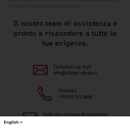
necessario per l’installazione degli apparecchi.
Il nostro team di assistenza è
pronto a rispondere a tutte le
tue esigenze.
Contattaci via mail
info@stiebel-eltron.it
Chiamaci
+39 030 552 8048
Invia una richiesta di assistenza
aftersales@stiebel-eltron.it
English