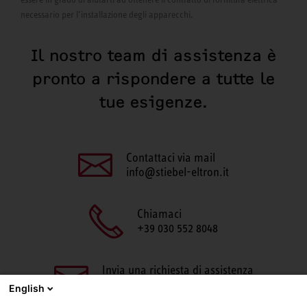
necessario per l’installazione degli apparecchi.
Il nostro team di assistenza è
pronto a rispondere a tutte le
tue esigenze.
Contattaci via mail
info@stiebel-eltron.it
Chiamaci
+39 030 552 8048
Invia una richiesta di assistenza
aftersales@stiebel-eltron.it
English