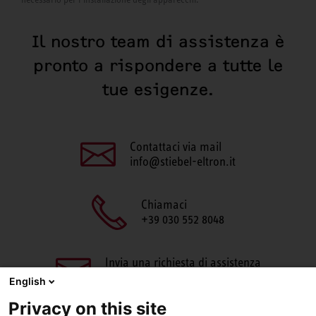
Il nostro team di assistenza è
pronto a rispondere a tutte le
tue esigenze.
Contattaci via mail
info@stiebel-eltron.it
Chiamaci
+39 030 552 8048
Invia una richiesta di assistenza
aftersales@stiebel-eltron.it
English
Privacy on this site