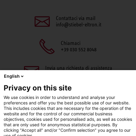
Contattaci via mail
info@stiebel-eltron.it
Chiamaci
+39 030 552 8048
Invia una richiesta di assistenza
aftersales@stiebel-eltron.it
English
Privacy on this site
We use cookies in order to understand and analyse your
preferences and offer you the best possible use of our website.
This includes cookies that are necessary for the operation of the
website and for the control of our commercial business
objectives, cookies used for personalised ads, as well as cookies
Facebook
LinkedIn
Instagram
that are only used for anonymous statistical purposes. By
clicking "Accept all" and/or "Confirm selection" you agree to our
use of cookies.