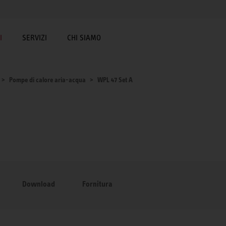
I
SERVIZI
CHI SIAMO
Pompe di calore aria-acqua
WPL 47 Set A
Download
Fornitura