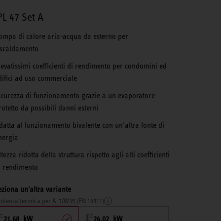
L 47 Set A
ompa di calore aria-acqua da esterno per
iscaldamento
levatissimi coefficienti di rendimento per condomini ed
difici ad uso commerciale
icurezza di funzionamento grazie a un evaporatore
rotetto da possibili danni esterni
datta al funzionamento bivalente con un’altra fonte di
nergia
tezza ridotta della struttura rispetto agli alti coefficienti
i rendimento
eziona un'altra variante
otenza termica per A-7/W35 (EN 14511)
21,68 kW
24,02 kW