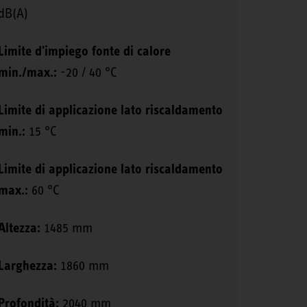
dB(A)
Limite d'impiego fonte di calore
min./max.:
-20 / 40 °C
Limite di applicazione lato riscaldamento
min.:
15 °C
Limite di applicazione lato riscaldamento
max.:
60 °C
Altezza:
1485 mm
Larghezza:
1860 mm
Profondità:
2040 mm