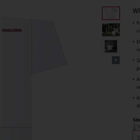
WP
P
r
E
e
S
p
A
e
Al
d
Sel
P