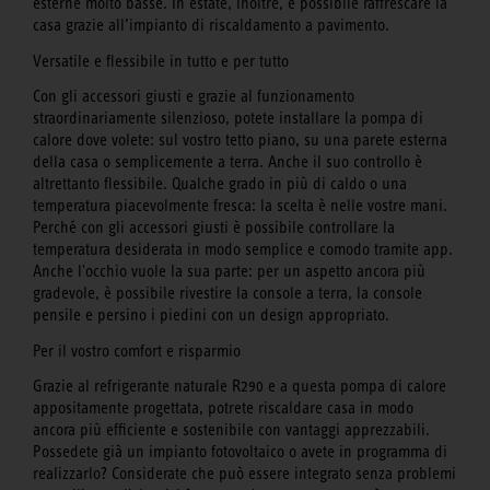
esterne molto basse. In estate, inoltre, è possibile raffrescare la
casa grazie all’impianto di riscaldamento a pavimento.
Versatile e flessibile in tutto e per tutto
Con gli accessori giusti e grazie al funzionamento
straordinariamente silenzioso, potete installare la pompa di
calore dove volete: sul vostro tetto piano, su una parete esterna
della casa o semplicemente a terra. Anche il suo controllo è
altrettanto flessibile. Qualche grado in più di caldo o una
temperatura piacevolmente fresca: la scelta è nelle vostre mani.
Perché con gli accessori giusti è possibile controllare la
temperatura desiderata in modo semplice e comodo tramite app.
Anche l'occhio vuole la sua parte: per un aspetto ancora più
gradevole, è possibile rivestire la console a terra, la console
pensile e persino i piedini con un design appropriato.
Per il vostro comfort e risparmio
Grazie al refrigerante naturale R290 e a questa pompa di calore
appositamente progettata, potrete riscaldare casa in modo
ancora più efficiente e sostenibile con vantaggi apprezzabili.
Possedete già un impianto fotovoltaico o avete in programma di
realizzarlo? Considerate che può essere integrato senza problemi