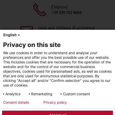
Chiamaci
+39 030 552 8048
Invia una richiesta di assistenza
aftersales@stiebel-eltron.it
English
Privacy on this site
We use cookies in order to understand and analyse your
preferences and offer you the best possible use of our website.
This includes cookies that are necessary for the operation of the
website and for the control of our commercial business
objectives, cookies used for personalised ads, as well as cookies
Facebook
LinkedIn
Instagram
that are only used for anonymous statistical purposes. By
clicking "Accept all" and/or "Confirm selection" you agree to our
use of cookies.
YouTube
Analytics
Remarketing
Custom consent
Consent details
Privacy policy
Sigla editoriale
Informativa sulla privacy
Accept all