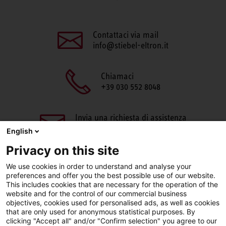
Contattaci via mail
info@stiebel-eltron.it
Chiamaci
+39 030 552 8048
Invia una richiesta di assistenza
aftersales@stiebel-eltron.it
English
Privacy on this site
We use cookies in order to understand and analyse your
preferences and offer you the best possible use of our website.
This includes cookies that are necessary for the operation of the
website and for the control of our commercial business
objectives, cookies used for personalised ads, as well as cookies
Facebook
LinkedIn
Instagram
that are only used for anonymous statistical purposes. By
clicking "Accept all" and/or "Confirm selection" you agree to our