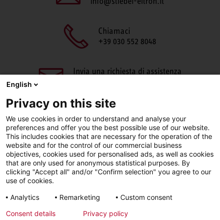
info@stiebel-eltron.it
Chiamaci
+39 030 552 8048
Invia una richiesta di assistenza
aftersales@stiebel-eltron.it
English
Privacy on this site
We use cookies in order to understand and analyse your
preferences and offer you the best possible use of our website.
This includes cookies that are necessary for the operation of the
website and for the control of our commercial business
objectives, cookies used for personalised ads, as well as cookies
Facebook
LinkedIn
Instagram
that are only used for anonymous statistical purposes. By
clicking "Accept all" and/or "Confirm selection" you agree to our
use of cookies.
YouTube
Analytics
Remarketing
Custom consent
Consent details
Privacy policy