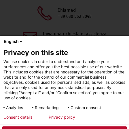
Chiamaci
+39 030 552 8048
Invia una richiesta di assistenza
aftersales@stiebel-eltron.it
English
Privacy on this site
We use cookies in order to understand and analyse your
preferences and offer you the best possible use of our website.
This includes cookies that are necessary for the operation of the
website and for the control of our commercial business
objectives, cookies used for personalised ads, as well as cookies
Facebook
LinkedIn
Instagram
that are only used for anonymous statistical purposes. By
clicking "Accept all" and/or "Confirm selection" you agree to our
use of cookies.
YouTube
Analytics
Remarketing
Custom consent
Consent details
Privacy policy
Sigla editoriale
Informativa sulla privacy