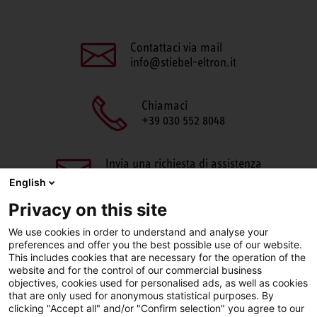
Contattaci via mail
info@stiebel-eltron.it
Chiamaci
+39 030 552 8048
Invia una richiesta di assistenza
aftersales@stiebel-eltron.it
English
Privacy on this site
We use cookies in order to understand and analyse your
preferences and offer you the best possible use of our website.
This includes cookies that are necessary for the operation of the
website and for the control of our commercial business
objectives, cookies used for personalised ads, as well as cookies
Facebook
LinkedIn
Instagram
that are only used for anonymous statistical purposes. By
clicking "Accept all" and/or "Confirm selection" you agree to our