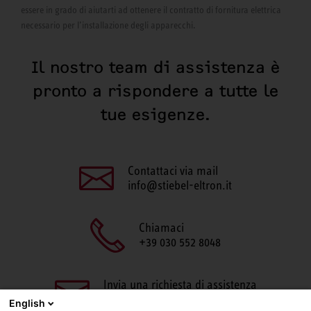
essere in grado di aiutarti ad ottenere il contratto di fornitura elettrica
necessario per l’installazione degli apparecchi.
Il nostro team di assistenza è
pronto a rispondere a tutte le
tue esigenze.
Contattaci via mail
info@stiebel-eltron.it
Chiamaci
+39 030 552 8048
Invia una richiesta di assistenza
aftersales@stiebel-eltron.it
English