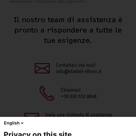
necessario per l’installazione degli apparecchi.
Il nostro team di assistenza è
pronto a rispondere a tutte le
tue esigenze.
Contattaci via mail
info@stiebel-eltron.it
Chiamaci
+39 030 552 8048
Invia una richiesta di assistenza
aftersales@stiebel-eltron.it
English
Privacy on this site