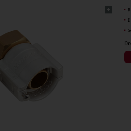
R
D
S
Do