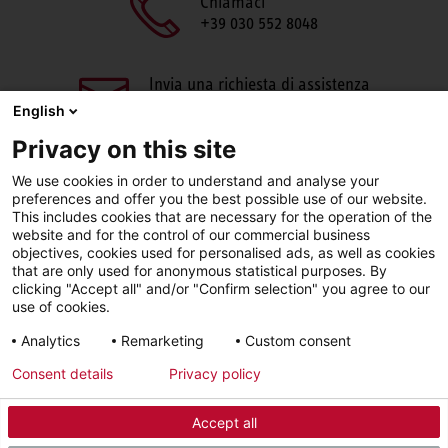
Chiamaci
+39 030 552 8048
Invia una richiesta di assistenza
aftersales@stiebel-eltron.it
English
Privacy on this site
We use cookies in order to understand and analyse your
preferences and offer you the best possible use of our website.
This includes cookies that are necessary for the operation of the
website and for the control of our commercial business
objectives, cookies used for personalised ads, as well as cookies
Facebook
LinkedIn
Instagram
that are only used for anonymous statistical purposes. By
clicking "Accept all" and/or "Confirm selection" you agree to our
use of cookies.
YouTube
Analytics
Remarketing
Custom consent
Consent details
Privacy policy
Sigla editoriale
Informativa sulla privacy
Accept all
© 2026 - STIEBEL ELTRON GmbH & Co. KG (DE)