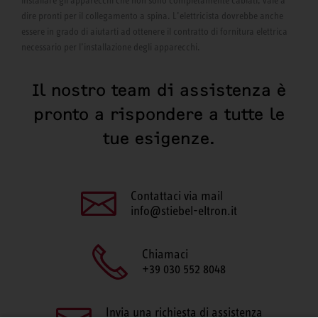
installare gli apparecchi che non sono completamente cablati, vale a
dire pronti per il collegamento a spina. L’elettricista dovrebbe anche
essere in grado di aiutarti ad ottenere il contratto di fornitura elettrica
necessario per l’installazione degli apparecchi.
Il nostro team di assistenza è
pronto a rispondere a tutte le
tue esigenze.
Contattaci via mail
info@stiebel-eltron.it
Chiamaci
+39 030 552 8048
Invia una richiesta di assistenza