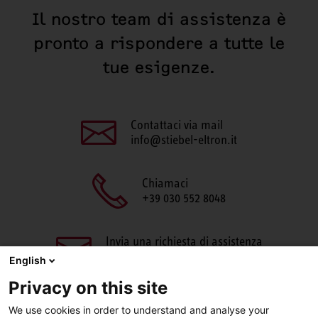
Il nostro team di assistenza è
pronto a rispondere a tutte le
tue esigenze.
Contattaci via mail
info@stiebel-eltron.it
Chiamaci
+39 030 552 8048
Invia una richiesta di assistenza
aftersales@stiebel-eltron.it
English
Privacy on this site
We use cookies in order to understand and analyse your