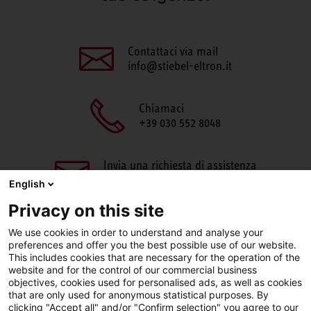
Contattaci via mail
info@stiebel-eltron.it
Chiamaci
+39 030 552 8048
Invia una richiesta di assistenza
aftersales@stiebel-eltron.it
English
Privacy on this site
We use cookies in order to understand and analyse your
preferences and offer you the best possible use of our website.
This includes cookies that are necessary for the operation of the
website and for the control of our commercial business
objectives, cookies used for personalised ads, as well as cookies
Facebook
LinkedIn
Instagram
that are only used for anonymous statistical purposes. By
clicking "Accept all" and/or "Confirm selection" you agree to our