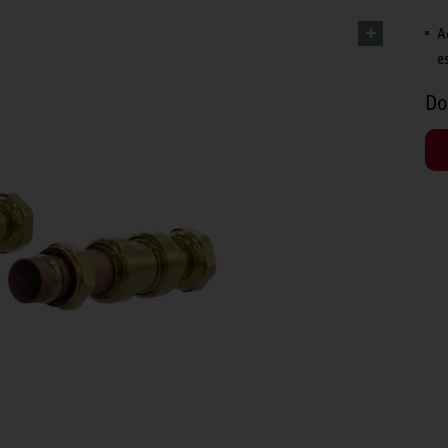
A
e
Do