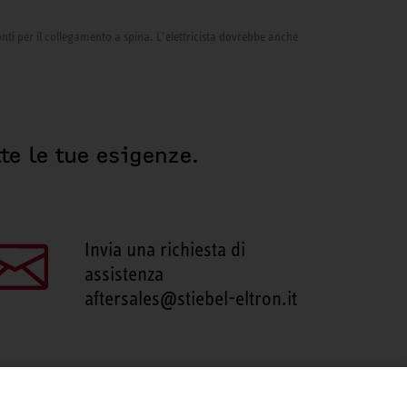
onti per il collegamento a spina. L’elettricista dovrebbe anche
te le tue esigenze.
Invia una richiesta di
assistenza
aftersales@stiebel-eltron.it