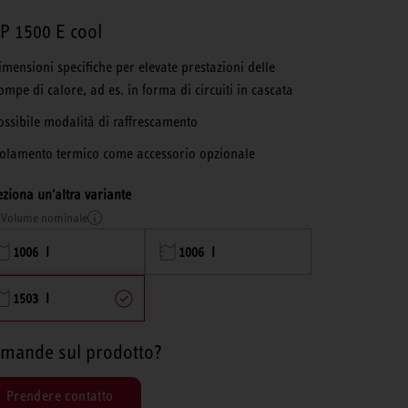
P 1500 E cool
imensioni specifiche per elevate prestazioni delle
ompe di calore, ad es. in forma di circuiti in cascata
ossibile modalità di raffrescamento
solamento termico come accessorio opzionale
eziona un'altra variante
Volume nominale
1006 l
1006 l
1503 l
mande sul prodotto?
Prendere contatto