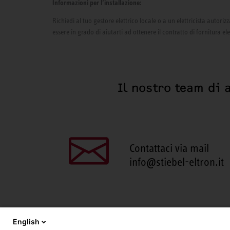
Informazioni per l’installazione:
Richiedi al tuo gestore elettrico locale o a un elettricista autor
essere in grado di aiutarti ad ottenere il contratto di fornitura el
Il nostro team di 
Contattaci via mail
info@stiebel-eltron.it
English