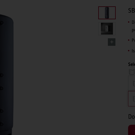
SB
D
p
P
I
Sel
Do