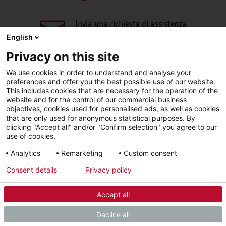
Invia una richiesta di assistenza
aftersales@stiebel-eltron.it
English
Privacy on this site
We use cookies in order to understand and analyse your
preferences and offer you the best possible use of our website.
This includes cookies that are necessary for the operation of the
website and for the control of our commercial business
objectives, cookies used for personalised ads, as well as cookies
Facebook
LinkedIn
Instagram
that are only used for anonymous statistical purposes. By
clicking "Accept all" and/or "Confirm selection" you agree to our
use of cookies.
YouTube
Analytics
Remarketing
Custom consent
Consent details
Privacy policy
Sigla editoriale
Informativa sulla privacy
Accept all
© 2026 - STIEBEL ELTRON GmbH & Co. KG (DE)
Decline all