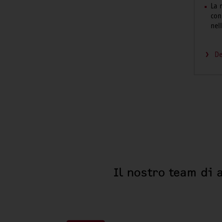
La 
con
nel
De
Il nostro team di 