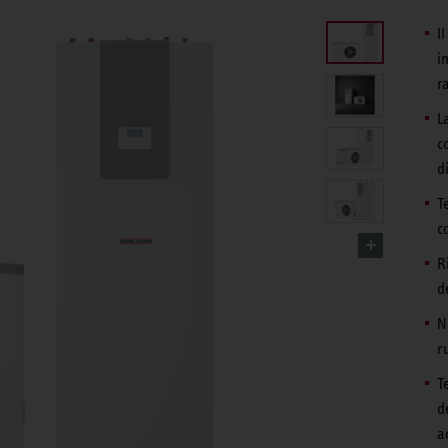
I
i
r
L
c
d
T
c
R
d
N
r
T
d
a