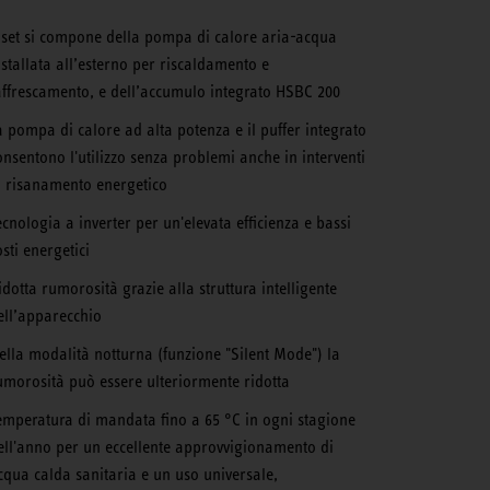
l set si compone della pompa di calore aria-acqua
nstallata all’esterno per riscaldamento e
affrescamento, e dell’accumulo integrato HSBC 200
a pompa di calore ad alta potenza e il puffer integrato
onsentono l'utilizzo senza problemi anche in interventi
i risanamento energetico
ecnologia a inverter per un'elevata efficienza e bassi
osti energetici
idotta rumorosità grazie alla struttura intelligente
ell’apparecchio
ella modalità notturna (funzione "Silent Mode") la
umorosità può essere ulteriormente ridotta
emperatura di mandata fino a 65 °C in ogni stagione
ell'anno per un eccellente approvvigionamento di
cqua calda sanitaria e un uso universale,