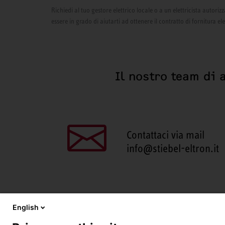
Richiedi al tuo gestore elettrico locale o a un elettricista autor
essere in grado di aiutarti ad ottenere il contratto di fornitura el
Il nostro team di 
Contattaci via mail
info@stiebel-eltron.it
English