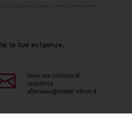
onti per il collegamento a spina. L’elettricista dovrebbe anche
te le tue esigenze.
Invia una richiesta di
assistenza
aftersales@stiebel-eltron.it