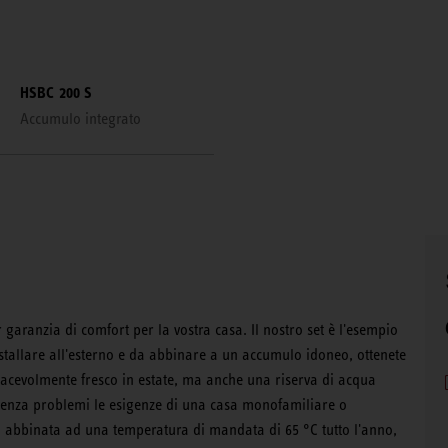
HSBC 200 S
Accumulo integrato
r garanzia di comfort per la vostra casa. Il nostro set è l'esempio
tallare all'esterno e da abbinare a un accumulo idoneo, ottenete
piacevolmente fresco in estate, ma anche una riserva di acqua
a senza problemi le esigenze di una casa monofamiliare o
e, abbinata ad una temperatura di mandata di 65 °C tutto l'anno,