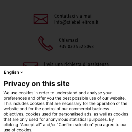
Contattaci via mail
info@stiebel-eltron.it
Chiamaci
+39 030 552 8048
Invia una richiesta di assistenza
aftersales@stiebel-eltron.it
English
Privacy on this site
We use cookies in order to understand and analyse your
preferences and offer you the best possible use of our website.
This includes cookies that are necessary for the operation of the
website and for the control of our commercial business
objectives, cookies used for personalised ads, as well as cookies
Facebook
LinkedIn
Instagram
that are only used for anonymous statistical purposes. By
clicking "Accept all" and/or "Confirm selection" you agree to our
use of cookies.