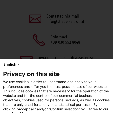
Contattaci via mail
info@stiebel-eltron.it
Chiamaci
+39 030 552 8048
Invia una richiesta di assistenza
aftersales@stiebel-eltron.it
English
Privacy on this site
We use cookies in order to understand and analyse your
preferences and offer you the best possible use of our website.
This includes cookies that are necessary for the operation of the
website and for the control of our commercial business
objectives, cookies used for personalised ads, as well as cookies
Facebook
LinkedIn
Instagram
that are only used for anonymous statistical purposes. By
clicking "Accept all" and/or "Confirm selection" you agree to our