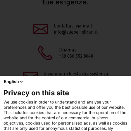
tue esigenze.
Contattaci via mail
info@stiebel-eltron.it
Chiamaci
+39 030 552 8048
Invia una richiesta di assistenza
aftersales@stiebel-eltron.it
English
Privacy on this site
We use cookies in order to understand and analyse your
preferences and offer you the best possible use of our website.
This includes cookies that are necessary for the operation of the
website and for the control of our commercial business
objectives, cookies used for personalised ads, as well as cookies
Facebook
LinkedIn
Instagram
that are only used for anonymous statistical purposes. By