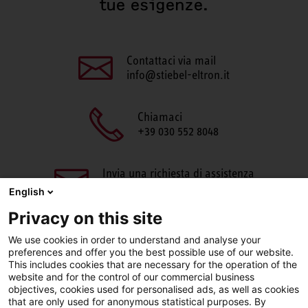
tue esigenze.
Contattaci via mail
info@stiebel-eltron.it
Chiamaci
+39 030 552 8048
Invia una richiesta di assistenza
aftersales@stiebel-eltron.it
English
Privacy on this site
We use cookies in order to understand and analyse your
preferences and offer you the best possible use of our website.
This includes cookies that are necessary for the operation of the
website and for the control of our commercial business
objectives, cookies used for personalised ads, as well as cookies
Facebook
LinkedIn
Instagram
that are only used for anonymous statistical purposes. By