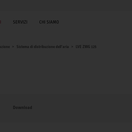
I
SERVIZI
CHI SIAMO
lazione
Sistema di distribuzione dell’aria
LVE ZWG 125
Download