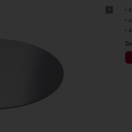
D
L
D
Do